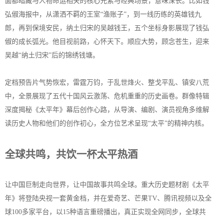
面都暗藏与人物命运相关的核心元素与经典场景，意味深长。比如钱
弘俶海报中，从潇洒不羁的王室“渔账子”，到一线历练的英雄钱九
郎，再到保境安民，纳土归宋的吴越钱王，五个坐标身影展现了钱弘
俶的成长弧光。他目视前路，心怀天下。顺应大势，顾念苍生，迎来
吴越“纳土归宋”后的锦绣钱塘。
定档预告片气势恢宏，雷霆万钧，于乱世烽火、整戈平乱、镇安八荒
中，全景展现了五代十国风云激荡、危机重重的历史画卷。群像特辑
深度揭秘《太平年》幕后创作心路，从导演、编剧、演员视角多维解
读历史人物和他们的创作初心，全方位艺术呈现“太平”的精神内核。
全球共鸣，共饮一杯太平热酒
让中国巨制走向世界，让中国故事共鸣全球。重大历史题材剧《太平
年》将登陆央视一套黄金档，并在爱奇艺、芒果TV、腾讯视频以及全
球100多家平台，以15种语言重磅播出，真正实现全网同步，全球共