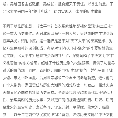
期，吴越国君主钱弘俶一路成长，担负起天下责任，以苍生为念，于
北宋太平兴国三年“纳土归宋”，助力实现天下太平的历史故事。
不同于以往历史剧，《太平年》首次系统性地影视化呈现“纳土归宋”
这一重大历史事件。面对北宋四海归一的大势，吴越国的君主钱弘俶
摒弃兵戈，归附中原。这一选择是基于对“天下太平”的至高追求、对
亿万生民福祉的深刻担当，亦是对“利在天下必谋之”的华夏智慧的生
动实践。《太平年》通过钱弘俶的“担当”，深刻阐释了中华文明中“仁
义礼智信”的东方哲思，超越了传统历史剧的权谋叙事，提供了与世界
对话的价值观。同时，该剧以开阔的“大历史观”视角，并行呈现了钱
弘俶、宋太祖赵匡胤、后周世宗郭荣三位君王的命运轨迹，通过他们
在个人抱负、家国责任与历史大潮间的艰难取舍，勾勒出一幅烽火连
天却又民心向稳的壮阔历史画卷。全剧既包含吴越国两代四王守心明
性、治理吴越的历史故事，又以更广阔的视野追溯后晋、后汉、后周
至北宋的跌宕历史，宫廷争斗、守卫开封、平税赋、修大河、赈黎
庶……以千年之前中华民族的坚韧和智慧，淬炼历史文脉和中华文化