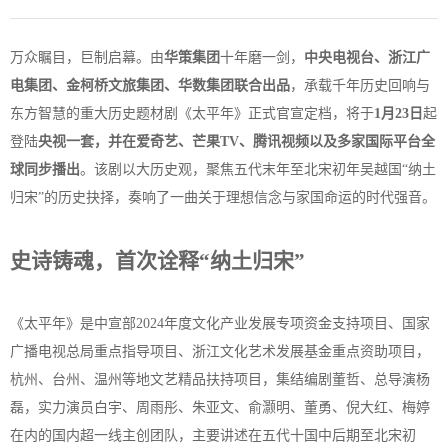
万众瞩目，巨制启幕。由
华策集团
十年磨一剑，
中央电视台、浙江广
电集团、金柯桥文旅集团、华数集团联合出品
，承载千年历史回响与
东方智慧的重大历史题材剧《太平年》正式官宣定档，将于
1月23日
起
登陆
央视一套，并在爱奇艺、芒果TV、腾讯视频以及多家国际平台全
球同步播出
。该剧以大历史观，聚焦五代末年至北宋初年吴越国“纳土
归宋”的历史抉择，奏响了一曲关于理想信念与家国命运的时代强音。
史诗铸魂，首次诠释“纳土归宋”
《太平年》是中宣部2024年度文化产业发展专项资金支持项目、国家
广播电视总局重点指导项目、浙江文化艺术发展基金重点资助项目，
杭州、台州、温州等地文艺精品扶持项目，集结编剧董哲、总导演杨
磊，实力演员白宇、周雨彤、朱亚文、俞灏明、董勇、倪大红、梅婷
在内的国内超一线主创团队，主要讲述在五代十国中后期至北宋初