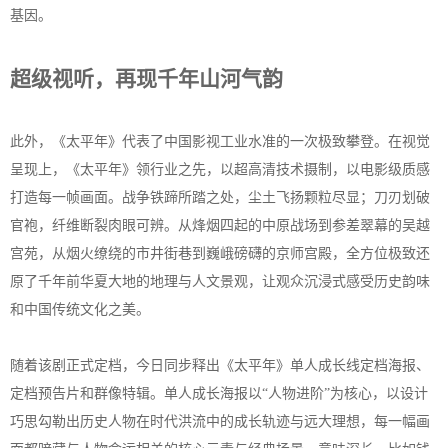
基因。
超级视听，再现千年山河气韵
此外，《太平年》代表了中国影视工业水准的一次极致攀登。在视觉
呈现上，《太平年》领行业之先，以超高清技术摄制，以电影级质感
打造每一帧画面。战争铁蹄所踏之处，尘土飞扬颗粒尽显；刀刃划破
官袍，纤维断裂肉眼可辨。从烽烟四起的中原战场到参差翠幕的吴越
宫苑，从烟火缭绕的市井街巷到巍峨磅礴的京师宫殿，全方位极致还
原了千年前华夏大地的地理与人文景观，让观众沉浸式感受历史韵味
和中国传统文化之美。
随着该剧正式定档，今日同步释出《太平年》单人成长线定档海报、
定档预告片和群像特辑。单人成长海报以“人物进阶”为核心，以设计
巧思勾勒出历史人物在时代洪流中的成长轨迹与远大理想，每一幅画