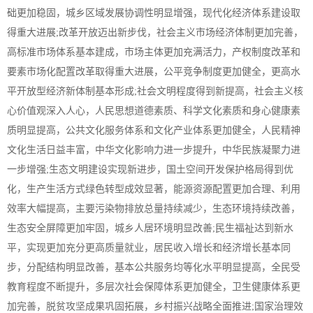
础更加稳固，城乡区域发展协调性明显增强，现代化经济体系建设取
得重大进展;改革开放迈出新步伐，社会主义市场经济体制更加完善，
高标准市场体系基本建成，市场主体更加充满活力，产权制度改革和
要素市场化配置改革取得重大进展，公平竞争制度更加健全，更高水
平开放型经济新体制基本形成;社会文明程度得到新提高，社会主义核
心价值观深入人心，人民思想道德素质、科学文化素质和身心健康素
质明显提高，公共文化服务体系和文化产业体系更加健全，人民精神
文化生活日益丰富，中华文化影响力进一步提升，中华民族凝聚力进
一步增强;生态文明建设实现新进步，国土空间开发保护格局得到优
化，生产生活方式绿色转型成效显著，能源资源配置更加合理、利用
效率大幅提高，主要污染物排放总量持续减少，生态环境持续改善，
生态安全屏障更加牢固，城乡人居环境明显改善;民生福祉达到新水
平，实现更加充分更高质量就业，居民收入增长和经济增长基本同
步，分配结构明显改善，基本公共服务均等化水平明显提高，全民受
教育程度不断提升，多层次社会保障体系更加健全，卫生健康体系更
加完善，脱贫攻坚成果巩固拓展，乡村振兴战略全面推进;国家治理效