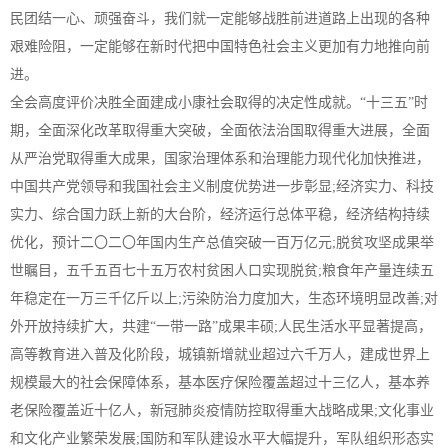
民团结一心、顽强奋斗，我们就一定能够战胜前进道路上出现的各种
艰难险阻，一定能够在新时代把中国特色社会主义更加有力地推向前
进。
全会高度评价决胜全面建成小康社会取得的决定性成就。“十三五”时
期，全面深化改革取得重大突破，全面依法治国取得重大进展，全面
从严治党取得重大成果，国家治理体系和治理能力现代化加快推进，
中国共产党领导和我国社会主义制度优势进一步彰显;经济实力、科技
实力、综合国力跃上新的大台阶，经济运行总体平稳，经济结构持续
优化，预计二〇二〇年国内生产总值突破一百万亿元;脱贫攻坚成果举
世瞩目，五千五百七十五万农村贫困人口实现脱贫;粮食年产量连续五
年稳定在一万三千亿斤以上;污染防治力度加大，生态环境明显改善;对
外开放持续扩大，共建“一带一路”成果丰硕;人民生活水平显著提高，
高等教育进入普及化阶段，城镇新增就业超过六千万人，建成世界上
规模最大的社会保障体系，基本医疗保险覆盖超过十三亿人，基本养
老保险覆盖近十亿人，新冠肺炎疫情防控取得重大战略成果;文化事业
和文化产业繁荣发展;国防和军队建设水平大幅提升，军队组织形态实