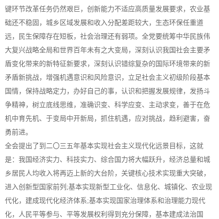
键环节改革任务仍然艰巨，创新能力不适应高质量发展要求，农业基
础还不稳固，城乡区域发展和收入分配差距较大，生态环保任重道
远，民生保障存在短板，社会治理还有弱项。全党要统筹中华民族伟
大复兴战略全局和世界百年未有之大变局，深刻认识我国社会主要矛
盾变化带来的新特征新要求，深刻认识错综复杂的国际环境带来的新
矛盾新挑战，增强机遇意识和风险意识，立足社会主义初级阶段基本
国情，保持战略定力，办好自己的事，认识和把握发展规律，发扬斗
争精神，树立底线思维，准确识变、科学应变、主动求变，善于在危
机中育先机、于变局中开新局，抓住机遇，应对挑战，趋利避害，奋
勇前进。
全会提出了到二〇三五年基本实现社会主义现代化远景目标，这就
是：我国经济实力、科技实力、综合国力将大幅跃升，经济总量和城
乡居民人均收入将再迈上新的大台阶，关键核心技术实现重大突破，
进入创新型国家前列;基本实现新型工业化、信息化、城镇化、农业现
代化，建成现代化经济体系;基本实现国家治理体系和治理能力现代
化，人民平等参与、平等发展权利得到充分保障，基本建成法治国