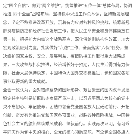
定“四个自信”、做到“两个维护”，统筹推进“五位一体”总体布局，协调
推进“四个全面”战略布局，坚持稳中求进工作总基调，坚持新发展理
念，坚定不移推进改革开放，沉着有力应对各种风险挑战，统筹新冠
肺炎疫情防控和经济社会发展工作，把人民生命安全和身体健康放在
第一位，把握扩大内需这个战略基点，深化供给侧结构性改革，加大
宏观政策应对力度，扎实做好“六稳”工作、全面落实“六保”任务，坚
决维护国家主权、安全、发展利益，疫情防控工作取得重大战略成
果，三大攻坚战扎实推进，经济增长好于预期，人民生活得到有力保
障，社会大局保持稳定，中国特色大国外交积极推进，党和国家各项
事业取得新的重大成就。
全会一致认为，面对错综复杂的国际形势、艰巨繁重的国内改革发展
稳定任务特别是新冠肺炎疫情严重冲击，以习近平同志为核心的党中
央不忘初心、牢记使命，团结带领全党全国各族人民砥砺前行、开拓
创新，奋发有为推进党和国家各项事业，战胜各种风险挑战，中国特
色社会主义的航船继续乘风破浪、坚毅前行。实践再次证明，有习近
平同志作为党中央的核心、全党的核心领航掌舵，有全党全国各族人