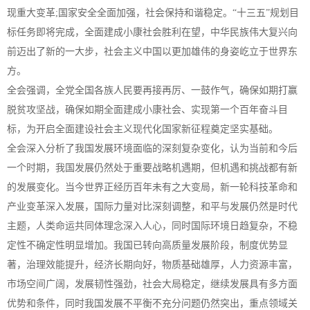
现重大变革;国家安全全面加强，社会保持和谐稳定。“十三五”规划目
标任务即将完成，全面建成小康社会胜利在望，中华民族伟大复兴向
前迈出了新的一大步，社会主义中国以更加雄伟的身姿屹立于世界东
方。
全会强调，全党全国各族人民要再接再厉、一鼓作气，确保如期打赢
脱贫攻坚战，确保如期全面建成小康社会、实现第一个百年奋斗目
标，为开启全面建设社会主义现代化国家新征程奠定坚实基础。
全会深入分析了我国发展环境面临的深刻复杂变化，认为当前和今后
一个时期，我国发展仍然处于重要战略机遇期，但机遇和挑战都有新
的发展变化。当今世界正经历百年未有之大变局，新一轮科技革命和
产业变革深入发展，国际力量对比深刻调整，和平与发展仍然是时代
主题，人类命运共同体理念深入人心，同时国际环境日趋复杂，不稳
定性不确定性明显增加。我国已转向高质量发展阶段，制度优势显
著，治理效能提升，经济长期向好，物质基础雄厚，人力资源丰富，
市场空间广阔，发展韧性强劲，社会大局稳定，继续发展具有多方面
优势和条件，同时我国发展不平衡不充分问题仍然突出，重点领域关