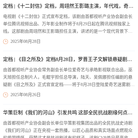
云迭起，但他们的理想仍是一片清平山河。
【阅读全文】
定档 |《十二封信》定档，周翊然王影璐主演，年代戏，奇幻爱情剧
电视剧《十二封信》正式宣布定档，该剧由首都视听产业协会副会长
单位腾讯视频出品、万年影业制作将于8月29日起在腾讯视频独家上
线。这部剧由周翊然和王影璐担任主演，讲述的是一个现代背景下的
爱情故事。故事融合了奇幻元素，并且有着不少年代感的戏份，男女
2025年08月28日
配角分别由任宥纶和郑合惠子饰演。从目前发布的物料来看，《十二
封信》凭借其独特的题材，很有可能吸引观众的目光。
【阅读全文】
定档 | 《目之所及》定档8月28日，罗晋王子文解锁悬疑剧黑马
由首都视听产业协会常务副会长单位爱奇艺与承皓影视联合出品，巫
天旭担任总制片人，毛鲲宇担任总导演，陆天、吴佩娜担任编剧的悬
疑剧《目之所及》正式官宣定档——将于8月28日登陆爱奇艺迷雾剧场
播出。
【阅读全文】
2025年08月26日
华策巨制《我们的河山》引发共鸣 这部全民抗战剧缘何点燃DNA里的爱国魂
由首都视听产业协会副会长单位华策影视集团出品的全民抗战史诗剧
《我们的河山》正在央视一套热播，以匠心品质和真实场面点燃观众
的爱国情怀，获赞这才是抗战剧该有的样子。该剧CVB单日最高收视