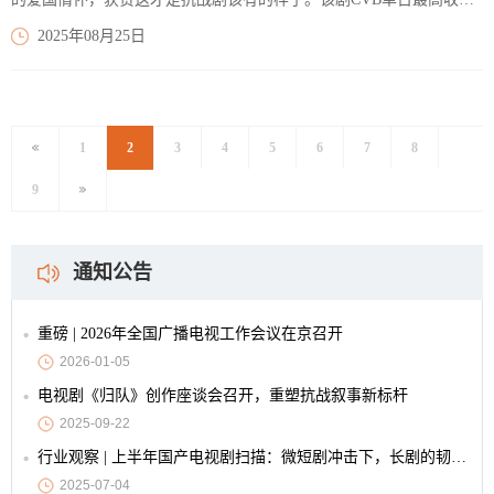
率达2.961%，国家广电总局领衔发声，央视、东方卫视、山东卫视、
2025年08月25日
重庆卫视、黑龙江卫视五大新闻联播同步报道，全国主流媒体火热聚
焦，口碑破圈。
【阅读全文】
1
2
3
4
5
6
7
8
9
通知公告
重磅 | 2026年全国广播电视工作会议在京召开
2026-01-05
电视剧《归队》创作座谈会召开，重塑抗战叙事新标杆
2025-09-22
行业观察 | 上半年国产电视剧扫描：微短剧冲击下，长剧的韧性与创新
2025-07-04