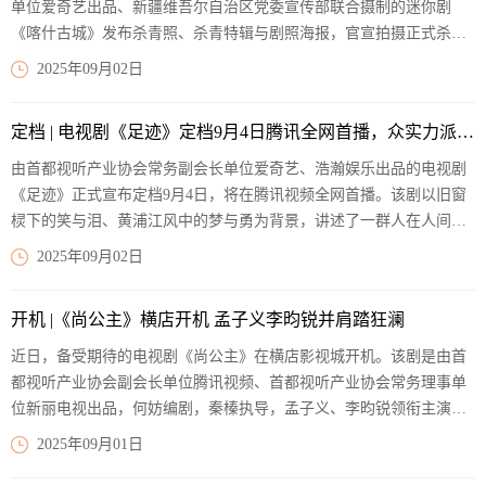
单位爱奇艺出品、新疆维吾尔自治区党委宣传部联合摄制的迷你剧
《喀什古城》发布杀青照、杀青特辑与剧照海报，官宣拍摄正式杀
青，进入后期制作阶段。《喀什古城》以南疆浓烈的地域风情和鲜活
2025年09月02日
的人物故事为核心，以多元文化背景下的情感表达如诗的生活日常，
全方位展现出在古城生活的当代青年面貌，释放治愈人心的温暖力
定档 | 电视剧《足迹》定档9月4日腾讯全网首播，众实力派演员倾情加盟
量。
【阅读全文】
由首都视听产业协会常务副会长单位爱奇艺、浩瀚娱乐出品的电视剧
《足迹》正式宣布定档9月4日，将在腾讯视频全网首播。该剧以旧窗
棂下的笑与泪、黄浦江风中的梦与勇为背景，讲述了一群人在人间长
路上风雨无常，却始终并肩而立，将坎坷走成曙光的动人故事。
【阅
2025年09月02日
读全文】
开机 |《尚公主》横店开机 孟子义李昀锐并肩踏狂澜
近日，备受期待的电视剧《尚公主》在横店影视城开机。该剧是由首
都视听产业协会副会长单位腾讯视频、首都视听产业协会常务理事单
位新丽电视出品，何妨编剧，秦榛执导，孟子义、李昀锐领衔主演的
古装爱情剧。改编自伊人睽睽的同名小说《尚公主》，岭南烟雨中命
2025年09月01日
定相逢，天家嫡女暮晚摇与寒门才俊言尚携手归向长安，纵然朝堂风