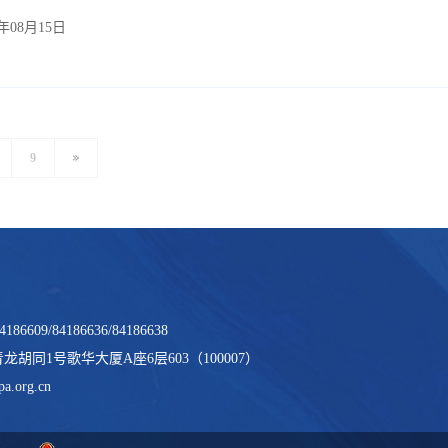
5年08月15日
9
186609/84186636/84186638
胡同1号歌华大厦A座6层603（100007）
a.org.cn