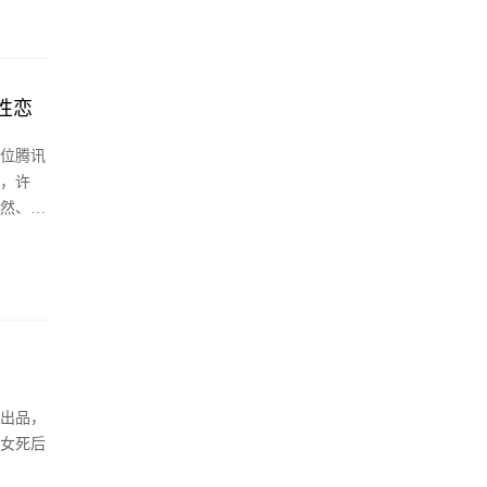
性恋
位腾讯
，许
然、单
子夜
艺出品，
女死后