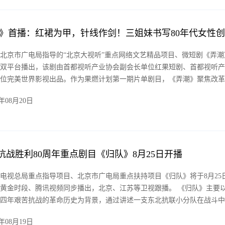
北京市广电局指导的“北京大视听”重点网络文艺精品项目、微短剧《弄潮
双平台播出，该剧由首都视听产业协会副会长单位红果短剧、首都视听产
位完美世界影视出品。作为果燃计划第一期片单剧目，《弄潮》聚焦改革
洪流，开创性地以三位女性携手创业的跌宕历程为核心，用质朴的镜头语
5年08月20日
感，讲述了一段关于女性觉醒、互助与拼搏的动人篇章。
【阅读全文】
| 抗战胜利80周年重点剧目《归队》8月25日开播
电视总局重点指导项目、北京市广电局重点扶持项目《归队》将于8月25
黄金时段、腾讯视频同步播出，北京、江苏等卫视跟播。 《归队》主要
四年艰苦抗战的革命历史为背景，通过讲述一支东北抗联小分队在战斗中
，并完成新任务的故事，将个人命运与时代洪流交织，展现中国人民的伟
5年08月19日
及东北战场在世界反法西斯战争中的重要贡献。
【阅读全文】