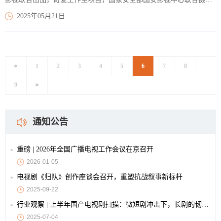
制，刘江执导，张杨任编剧，张鲁一、高圆圆、曹炳琨、王晓晨、成
2025年05月21日
泰燊、石兆琪领衔主演，林永健特别出演的当代国安反间谍剧《绝密
较量》，已于5月16日在爱奇艺会员收官，并将于今晚在央视一套黄金
档迎来大结局。
【阅读全文】
1
2
3
4
5
6
7
8
9
通知公告
重磅 | 2026年全国广播电视工作会议在京召开
2026-01-05
电视剧《归队》创作座谈会召开，重塑抗战叙事新标杆
2025-09-22
行业观察 | 上半年国产电视剧扫描：微短剧冲击下，长剧的韧性与创新
2025-07-04