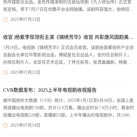
色传媒联合出品，金色传媒承制的古装仙侠剧《凡人修仙传》正式官
宣定档，将于7月27日在优酷平台全网独播。该剧阵容强大，由杨阳担
任导演，王裕仁、贾东岩担任总编剧，杨洋领衔主演，金晨、汪铎、
2025年07月23日
赵小棠、赵晴等共同主演，柳岩、李乃文、金士杰等特别出演。
【阅
读全文】
收官 |杨紫李现领衔主演《锦绣芳华》收官 共彰唐风国韵美学体系
7月19日，电视剧《锦绣芳华》正式会员收官。该剧由首都视听产业协
会副会长单位华策影视出品，傅斌星任总出品人，张灼任总制片人，
孙旭任制片人，龙亚任艺术总监，丁梓光执导，张鸢盎编剧，杨紫、
李现领衔主演，魏哲鸣特邀主演，张雅钦、涂松岩、管乐主演，许龄
2025年07月21日
月特别出演，沈梦辰、佟梦实友情出演，在湖南卫视、芒果TV、咪咕
视频热播中。
【阅读全文】
CVB数据发布：2025上半年电视剧收视报告
据中国视听大数据（CVB）统计，2025年1月1日至6月30日，全国上星
频道播出电视剧750部，共计12.0万集，播出总时长7.8万小时；黄金时
段播出电视剧229部，首播剧55部。上半年播出的电视剧中，共1500余
集收视率超2%、200余集收视率超3%，均高于去年同期。
【阅读全
2025年07月14日
文】