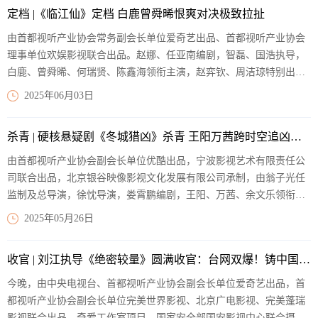
定档 |《临江仙》定档 白鹿曾舜晞恨爽对决极致拉扯
由首都视听产业协会常务副会长单位爱奇艺出品、首都视听产业协会
理事单位欢娱影视联合出品。赵娜、任亚南编剧，智磊、国浩执导，
白鹿、曾舜晞、何瑞贤、陈鑫海领衔主演，赵弈钦、周洁琼特别出
演，梁永棋、赵昭仪等主演的恨爱反转仙侠剧《临江仙》定档6月6
2025年06月03日
日。本剧讲述了四灵仙尊花如月和大成玄尊白九思从命中注定的相爱
相依到因误会丛生而针锋相对，在三结三离的婚姻拉锯中，上演极致
杀青 | 硬核悬疑剧《冬城猎凶》杀青 王阳万茜跨时空追凶揭开双案迷局
爱恨拉扯的故事。
【阅读全文】
由首都视听产业协会副会长单位优酷出品，宁波影视艺术有限责任公
司联合出品，北京银谷映像影视文化发展有限公司承制，由翁子光任
监制及总导演，徐忱导演，娄霄鹏编剧，王阳、万茜、余文乐领衔主
演，赵阳、张澍、尹文萱主演，李纯、太保特别出演，谭耀文友情出
2025年05月26日
演的硬核悬疑刑侦剧《冬城猎凶》今日发布杀青特辑及首批角色剧照
正式官宣杀青。该剧讲述王阳、万茜饰演的一对刑警拍档，将携手跨
收官 | 刘江执导《绝密较量》圆满收官：台网双爆！铸中国式现代谍战新标杆
越13年的时间间隔，上演一段双时间线的硬核追凶故事。
【阅读全
文】
今晚，由中央电视台、首都视听产业协会副会长单位爱奇艺出品，首
都视听产业协会副会长单位完美世界影视、北京广电影视、完美蓬瑞
影视联合出品，奇爱工作室项目，国家安全部国安影视中心联合摄